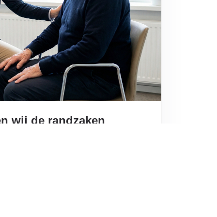
n wij de randzaken
de 'dubbele vergrijzing' of de landelijke
etekent. Jij bent de medisch expert. Je ziet
eekkamer en tijdens je visites. Bij SaaSzorg