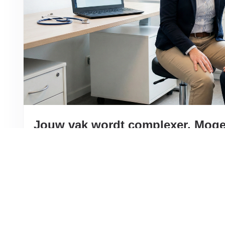
Jouw vak wordt complexer. Moge
simpeler maken?
Als huisarts hoeven we jou echt niet uit te leggen wat 
verschuiving naar 'langer thuis wonen' in de praktijk b
de gevolgen hiervan immers dagelijks in je eigen spr
volgen we deze zorgtrends op…
Lees verder